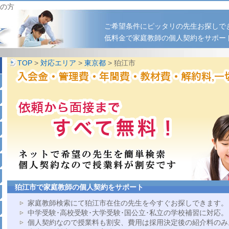
の方
ご希望条件にピッタリの先生お探しで
低料金で家庭教師の個人契約をサポー
TOP
>
対応エリア
>
東京都
> 狛江市
狛江市で家庭教師の個人契約をサポート
家庭教師検索にて狛江市在住の先生を今すぐお探しできます。
中学受験･高校受験･大学受験･国公立･私立の学校補習に対応。
個人契約なので授業料も割安、費用は採用決定後の紹介料のみ