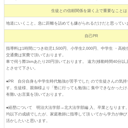
生徒との信頼関係を築く上で重要なことは
地道にいくこと。急に距離を詰めても嫌がられるだけだと思ってい
自己PR
指導料は1時間につき幼児1,500円、小学生2,000円、中学生 ・高校生
交通費は実費で頂いております。
車で伺う際1kmあたり20円頂いております。 遠方(移動時間40分
とさせて下さい。
●PR 自分自身も中学生時代勉強が苦手でした ので生徒さんの気
す。生徒様、親御様より「塾に行っても勉強に 集中できなかったけ
有難いお言葉を頂いております。
●経歴について 明治大法学部→北大法学部編 入、卒業となります
均以下の成績でしたが、家庭教師に指導して頂 いてから学力が伸び
活かしたいと思います。