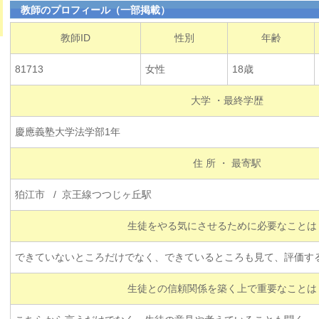
教師のプロフィール（一部掲載）
教師ID
性別
年齢
81713
女性
18歳
大学 ・最終学歴
慶應義塾大学法学部1年
住 所 ・ 最寄駅
狛江市 / 京王線つつじヶ丘駅
生徒をやる気にさせるために必要なことは
できていないところだけでなく、できているところも見て、評価す
生徒との信頼関係を築く上で重要なことは