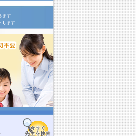
きます
トします
。