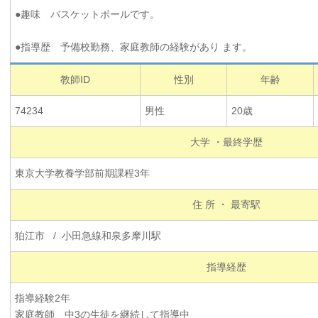
●趣味 バスケットボールです。
●指導歴 予備校勤務、家庭教師の経験があり ます。
教師ID
性別
年齢
74234
男性
20歳
大学 ・最終学歴
東京大学教養学部前期課程3年
住 所 ・ 最寄駅
狛江市 / 小田急線和泉多摩川駅
指導経歴
指導経験2年
家庭教師 中3の生徒を継続して指導中