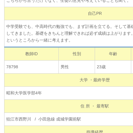
こちらから言うだけでなく、生徒の意見や考えていることも聞く。
自己PR
中学受験でも、中高時代の勉強でも、まず計画を立てる。そして基
してきました。基礎をきちんと理解できれば必ず成績は上がります
というところから一緒に考えます。
教師ID
性別
年齢
78798
男性
23歳
大学 ・最終学歴
昭和大学医学部4年
住 所 ・ 最寄駅
狛江市西野川 / 小田急線 成城学園前駅
指導経歴