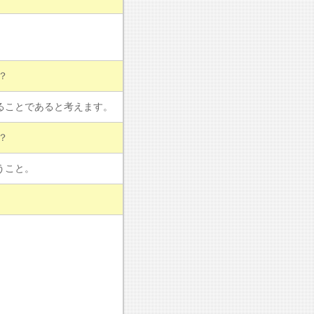
？
ることであると考えます。
？
うこと。