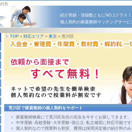
の方
紹介実績・登録数ともにNO,1クラス！
個人契約の家庭教師マッチングサービ
TOP
>
対応エリア
>
東京
> 荒川区
荒川区で家庭教師の個人契約をサポート
家庭教師検索にて荒川区在住の先生を今すぐお探しできます。
中学受験･高校受験･大学受験･国公立･私立補習に対応可能です
個人契約なので授業料も割安、費用は採用決定後の紹介料のみ