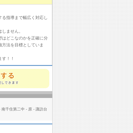
する指導まで幅広く対応し
はしません。
野はどこなのかを正確に分
強方法を目標としていま
ます！！
- 南千住第二中 - 原 - 諏訪台