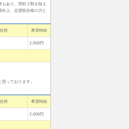
験もあり、理科３類を狙え
績向上、志望校合格の力と
住所
希望時給
2,000円
と思っております。
住所
希望時給
2,000円