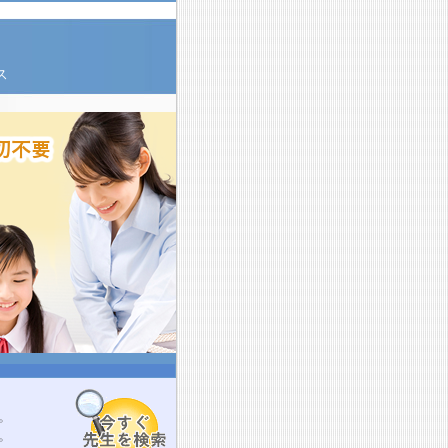
ス
。
。