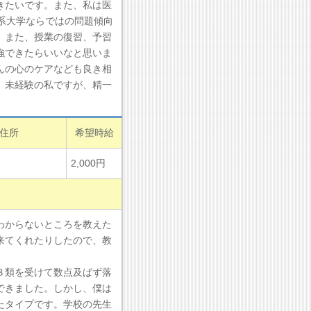
きたいです。また、私は医
系大学ならではの問題傾向
。また、授業の復習、予習
強できたらいいなと思いま
んの心のケアなども良き相
。未経験の私ですが、精一
住所
希望時給
2,000円
わからないところを教えた
来てくれたりしたので、教
３類を受けて数点及ばず落
できました。しかし、僕は
たタイプです。学校の先生