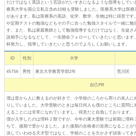
だけではなく英語という言語がだいすきになるような指導をしてい
療系大学を国公立私立含め10校も受験しました。医療系大学は医療
があります。私は医療系の英語、化学、数学、生物は特に得意です
や定期テストの勉強などもその子に合った勉強スタイルで一緒に勉
す。また、私は家庭教師として勉強指導するだけではなく、生徒さ
談相手になるなどして、一生懸命フォローしていきたいと思います
杯努力し、指導していきたいと思うのでよろしくお願いします。
ID
性別
大学
45756
男性
東京大学教育学部2年
荒川区
自己PR
僕は昔から人に教えるのが好きで、小学校のころから周りの友人に
りしていました。大学受験のときは毎日何人も僕のところに質問に
えることには非常になれていますし、得意だと自負しております。
僕が入学したのは理科２類ですが、今年の東大受験では前期に理科
ちて、後期で受かりました。また後期の合格者の首席になることが
決していわゆる天才型ではなく、学校のことを欠かさず頑張ってき