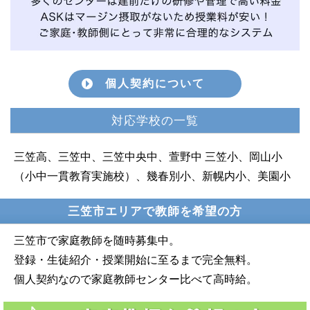
個人契約について
対応学校の一覧
三笠高、三笠中、三笠中央中、萱野中 三笠小、岡山小
（小中一貫教育実施校）、幾春別小、新幌内小、美園小
三笠市エリアで教師を希望の方
三笠市で家庭教師を随時募集中。
登録・生徒紹介・授業開始に至るまで完全無料。
個人契約なので家庭教師センター比べて高時給。