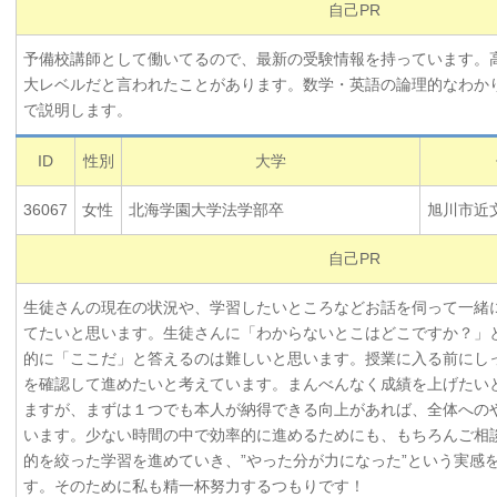
自己PR
予備校講師として働いてるので、最新の受験情報を持っています。
大レベルだと言われたことがあります。数学・英語の論理的なわか
で説明します。
ID
性別
大学
36067
女性
北海学園大学法学部卒
旭川市近
自己PR
生徒さんの現在の状況や、学習したいところなどお話を伺って一緒
てたいと思います。生徒さんに「わからないとこはどこですか？」
的に「ここだ」と答えるのは難しいと思います。授業に入る前にし
を確認して進めたいと考えています。まんべんなく成績を上げたい
ますが、まずは１つでも本人が納得できる向上があれば、全体への
います。少ない時間の中で効率的に進めるためにも、もちろんご相
的を絞った学習を進めていき、”やった分が力になった”という実感
す。そのために私も精一杯努力するつもりです！