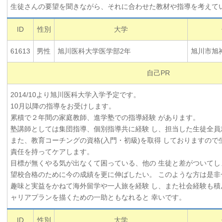
生徒さんの要望を聞きながら、それに合わせた教材や指導を考えて
ID
性別
大学
61613
男性
旭川医科大学医学部2年
旭川市旭
自己PR
2014/10より旭川医科大学入学予定です。
10月以降の指導をお受けします。
累積で２年間の家庭教師、進学塾での指導経験 があります。
塾講師としては集団指導、個別指導共に経験 し、担当した生徒全員
また、教育コーチングの資格(入門・初級)を取得 しておりますの
責任を持ってケアします。
目標が無くやる気が出なくて困っている、他の 生徒と差がついてし
望校合格のために今の成績を更に伸ばしたい。 このような方は是非
趣味と実益をかねて海外留学や一人旅を経験 し、また社会経験も積
ャリアプランを描くための一助ともなれると 幸いです。
ID
性別
大学