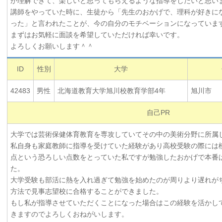
が理解できて、楽しいと思ってもらえるような指導をしたいと思い
講師をやっていた時に、生徒から「先生のおかげで、理科が好きに
った」と言われたことが、今の自分のモチベーションになっていま
まずはお気軽に面談を希望していただければ幸いです。
よろしくお願いします＾＾
ID
性別
大学
42483
男性
北海道教育大学旭川校教育学部4年
旭川市
自己PR
大学では芸術保健体育教育を専攻していてその中の美術分野に所
私自身も家庭教師に指導を受けていた経験があり高校受験の際には模
点という恐ろしい点数をとっていた私ですが勉強したおかげで本番は
た。
大学受験も部活に熱を入れ過ぎて勉強を始めたのが周りより遅れが
方法で見事志望校に合格することができました。
もし私が指導させていただくことになった場合はこの経験を活かし
きますのでよろしくおねがいします。