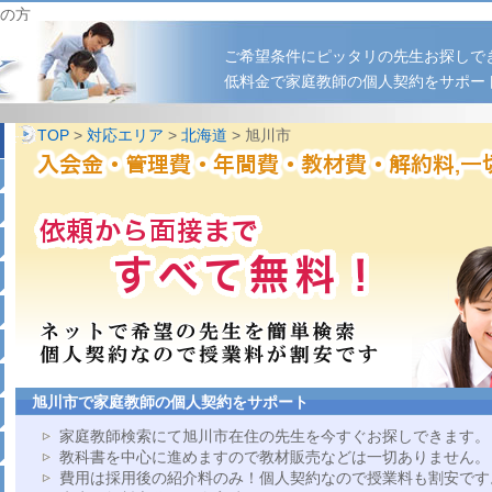
の方
ご希望条件にピッタリの先生お探しで
低料金で家庭教師の個人契約をサポー
TOP
>
対応エリア
>
北海道
> 旭川市
旭川市で家庭教師の個人契約をサポート
家庭教師検索にて旭川市在住の先生を今すぐお探しできます。
教科書を中心に進めますので教材販売などは一切ありません。
費用は採用後の紹介料のみ！個人契約なので授業料も割安です