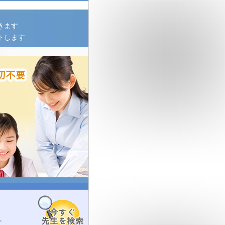
きます
トします
。