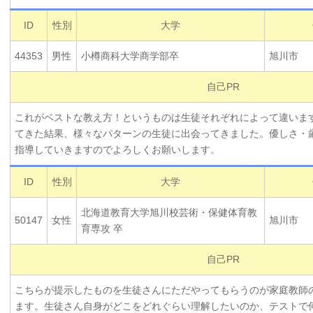
ID
性別
大学
44353
男性
小樽商科大学商学部卒
旭川市
自己PR
これがベストな教え方！というものは生徒それぞれによって違いま
てきた結果、様々なパターンの生徒に出会ってきました。優しさ・
指導していきますのでよろしくお願いします。
ID
性別
大学
北海道教育大学旭川校芸術・保健体育教
50147
女性
旭川市
育専攻 卒
自己PR
こちらが提示したものを生徒さんにただやってもらうのが家庭教師
ます。生徒さん自身がどこをどれぐらい理解したいのか、テストで