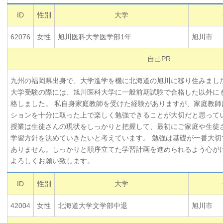
ID
性別
大学
62076
女性
旭川医科大学医学部1年
旭川市
自己PR
九州の福岡県出身で、大学進学を機に北海道の旭川に移り住みまし
大学受験の際には、旭川医科大学に一般前期試験で合格した以外に
格しました。 私自身家庭教師を受けた経験がありますが、家庭教師
ションを十分に取った上で楽しく勉強できることが大切だと思って
授業は生徒さんの現状をしっかりと把握して、最初にご家庭や生徒
学習方針を決めていきたいと考えています。 勉強は基礎が一番大切
ありません。しっかりと順序立てた学習計画を進められるよう心が
よろしくお願い致します。
ID
性別
大学
42004
女性
北海道大学文学部中退
旭川市