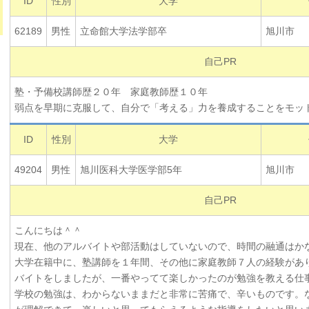
ID
性別
大学
62189
男性
立命館大学法学部卒
旭川市
自己PR
塾・予備校講師歴２０年 家庭教師歴１０年
弱点を早期に克服して、自分で「考える」力を養成することをモッ
ID
性別
大学
49204
男性
旭川医科大学医学部5年
旭川市
自己PR
こんにちは＾＾
現在、他のアルバイトや部活動はしていないので、時間の融通はか
大学在籍中に、塾講師を１年間、その他に家庭教師７人の経験があ
バイトをしましたが、一番やってて楽しかったのが勉強を教える仕
学校の勉強は、わからないままだと非常に苦痛で、辛いものです。