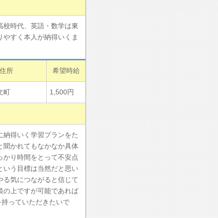
高校時代、英語・数学は東
りやすく本人が納得いくま
住所
希望時給
文町
1,500円
に納得いく学習プランをた
と聞かれてもなかなか具体
っかり時間をとって不安点
という目標は当然だと思い
やる気につながると信じて
談の上ですが可能であれば
を持っていただきたいで