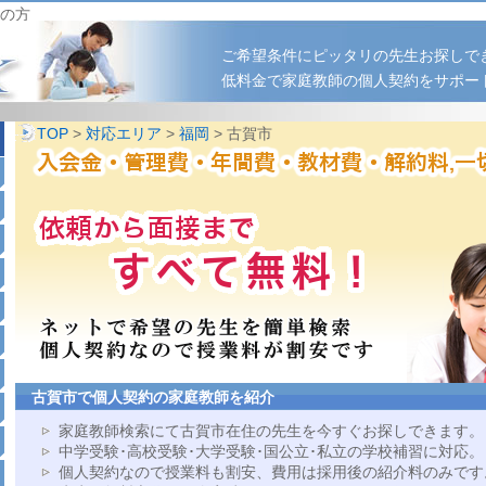
の方
ご希望条件にピッタリの先生お探しで
低料金で家庭教師の個人契約をサポー
TOP
>
対応エリア
>
福岡
> 古賀市
古賀市で個人契約の家庭教師を紹介
家庭教師検索にて古賀市在住の先生を今すぐお探しできます。
中学受験･高校受験･大学受験･国公立･私立の学校補習に対応。
個人契約なので授業料も割安、費用は採用後の紹介料のみです