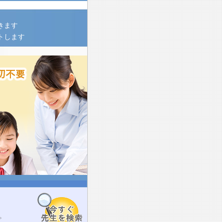
きます
トします
。