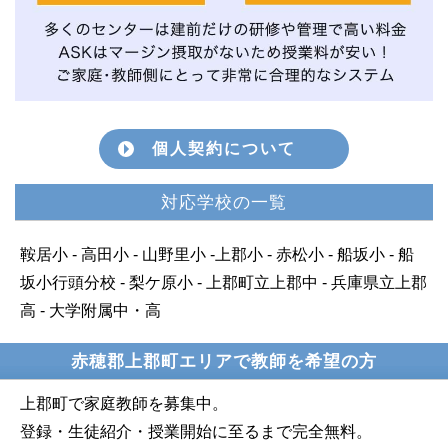
個人契約について
対応学校の一覧
鞍居小 - 高田小 - 山野里小 -上郡小 - 赤松小 - 船坂小 - 船
坂小行頭分校 - 梨ケ原小 - 上郡町立上郡中 - 兵庫県立上郡
高 - 大学附属中・高
赤穂郡上郡町エリアで教師を希望の方
上郡町で家庭教師を募集中。
登録・生徒紹介・授業開始に至るまで完全無料。