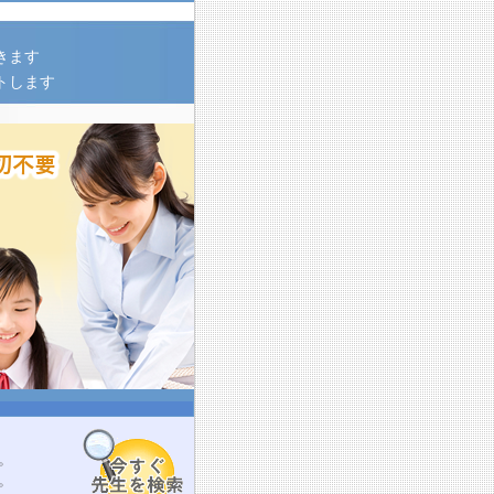
きます
トします
。
。