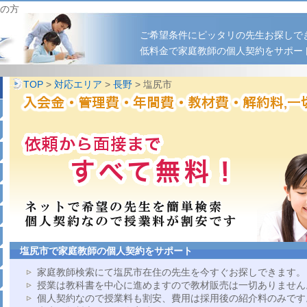
の方
ご希望条件にピッタリの先生お探しで
低料金で家庭教師の個人契約をサポー
TOP
>
対応エリア
>
長野
> 塩尻市
塩尻市で家庭教師の個人契約をサポート
家庭教師検索にて塩尻市在住の先生を今すぐお探しできます。
授業は教科書を中心に進めますので教材販売は一切ありません
個人契約なので授業料も割安、費用は採用後の紹介料のみです