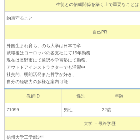
生徒との信頼関係を築く上で重要なことは
約束守ること
自己PR
外国生まれ育ち、のち大学は日本で卒
就職後はヨーロッパの各支社にて15年勤務
現在は長野市にて通訳や学習塾にて勤務、
アウトドアインストラクターでも活躍中
社交的、明朗活発また哲学が好き、
自分の経験力の多様な案内可能
教師ID
性別
年齢
71099
男性
22歳
大学 ・最終学歴
信州大学工学部3年