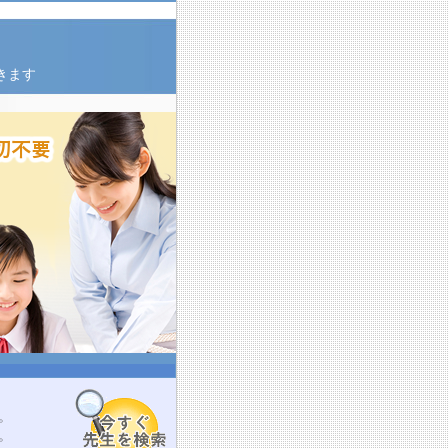
きます
。
。