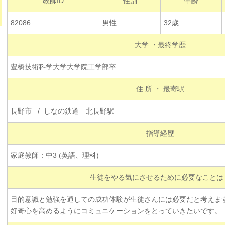
教師ID
性別
年齢
82086
男性
32歳
大学 ・最終学歴
豊橋技術科学大学大学院工学部卒
住 所 ・ 最寄駅
長野市 / しなの鉄道 北長野駅
指導経歴
家庭教師：中3 (英語、理科)
生徒をやる気にさせるために必要なことは
目的意識と勉強を通しての成功体験が生徒さんには必要だと考えま
好奇心を高めるようにコミュニケーションをとっていきたいです。