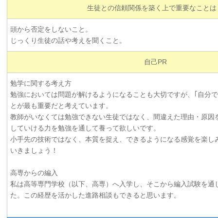
生徒との信頼関係を築く上で重要なことは
頭から否定をしないこと。
じっくり生徒の話や考えを聞くこと。
自己PR
勉学に関する考え方
勉強においては問題が解けるようになることも大切ですが、｢自分で
とが最も重要だと考えています。
教師がいなくては勉強できない生徒ではなく、間違えた理由・原因
していける力を勉強を通して養って欲しいです。
小手先の技術ではなく、本質を捉え、できるようになる感覚を楽し
いきましょう！
高専からの編入
私は高等専門学校（以下、高専）へ入学し、そこから編入試験を通
た。この経歴を活かした進路相談もできると思います。