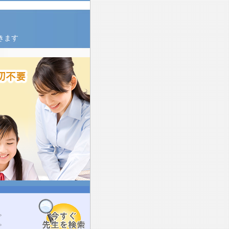
きます
。
。