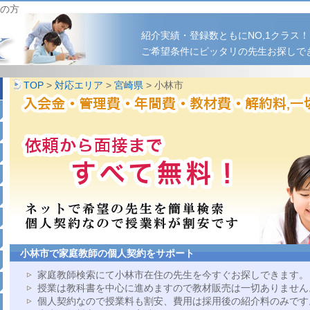
の方
紹介実績・登録数ともにNO,1クラス！
ご希望条件にピッタリの先生お探しで
TOP
>
対応エリア
>
宮崎県
> 小林市
小林市で家庭教師の個人契約をサポート
家庭教師検索にて小林市在住の先生を今すぐお探しできます。
授業は教科書を中心に進めますので教材販売は一切ありません
個人契約なので授業料も割安、費用は採用後の紹介料のみです