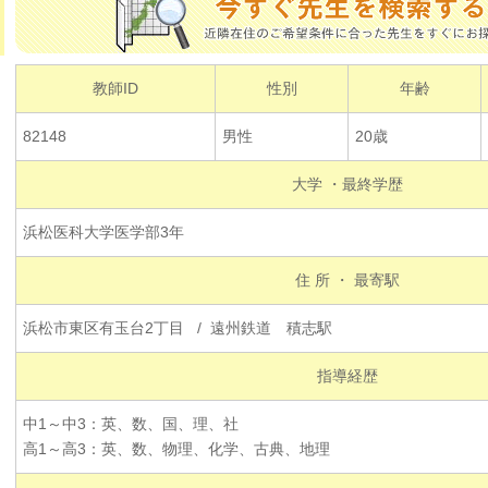
教師ID
性別
年齢
82148
男性
20歳
大学 ・最終学歴
浜松医科大学医学部3年
住 所 ・ 最寄駅
浜松市東区有玉台2丁目 / 遠州鉄道 積志駅
指導経歴
中1～中3：英、数、国、理、社
高1～高3：英、数、物理、化学、古典、地理