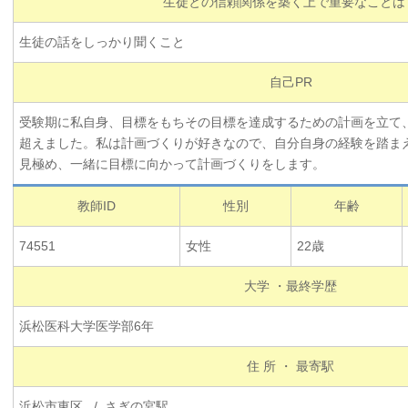
生徒との信頼関係を築く上で重要なことは
生徒の話をしっかり聞くこと
自己PR
受験期に私自身、目標をもちその目標を達成するための計画を立て
超えました。私は計画づくりが好きなので、自分自身の経験を踏ま
見極め、一緒に目標に向かって計画づくりをします。
教師ID
性別
年齢
74551
女性
22歳
大学 ・最終学歴
浜松医科大学医学部6年
住 所 ・ 最寄駅
浜松市東区 / さぎの宮駅