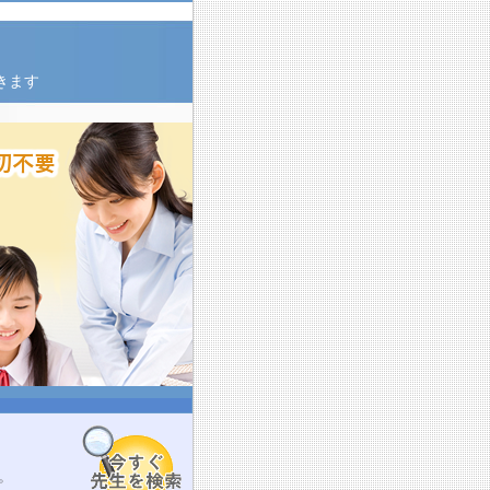
きます
。