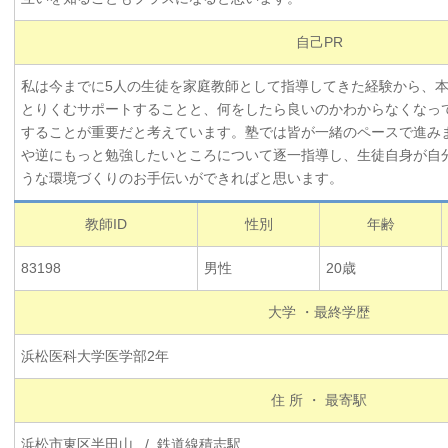
自己PR
私は今までに5人の生徒を家庭教師として指導してきた経験から、
とりくむサポートすることと、何をしたら良いのかわからなくなっ
することが重要だと考えています。塾では皆が一緒のペースで進み
や逆にもっと勉強したいところについて逐一指導し、生徒自身が自
うな環境づくりのお手伝いができればと思います。
教師ID
性別
年齢
83198
男性
20歳
大学 ・最終学歴
浜松医科大学医学部2年
住 所 ・ 最寄駅
浜松市東区半田山 / 鉄道線積志駅