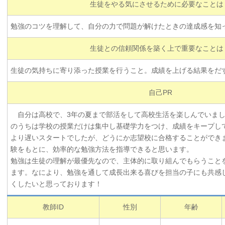
生徒をやる気にさせるために必要なことは
勉強のコツを理解して、自分の力で問題が解けたときの達成感を知
生徒との信頼関係を築く上で重要なことは
生徒の気持ちに寄り添った授業を行うこと。成績を上げる結果をだ
自己PR
自分は高校で、3年の夏まで部活をして高校生活を楽しんでいまし
のうちは学校の授業だけは集中し基礎学力をつけ、成績をキープし
より遅いスタートでしたが、どうにか志望校に合格することができ
験をもとに、効率的な勉強方法を指導できると思います。
勉強は生徒の理解が最優先なので、主体的に取り組んでもらうこと
ます。なにより、勉強を通して成長出来る喜びを担当の子にも共感
くしたいと思っております！
教師ID
性別
年齢