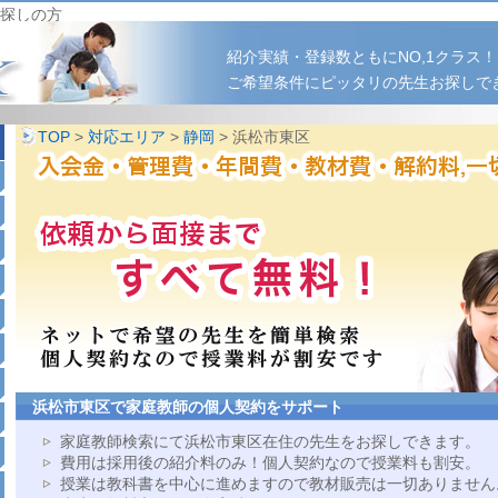
探しの方
紹介実績・登録数ともにNO,1クラス！
ご希望条件にピッタリの先生お探しで
TOP
>
対応エリア
>
静岡
> 浜松市東区
浜松市東区で家庭教師の個人契約をサポート
家庭教師検索にて浜松市東区在住の先生をお探しできます。
費用は採用後の紹介料のみ！個人契約なので授業料も割安。
授業は教科書を中心に進めますので教材販売は一切ありません