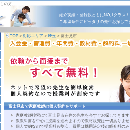
しの方
紹介実績・登録数ともにNO,1クラス！
ご希望条件にピッタリの先生お探しで
TOP
>
対応エリア
>
埼玉
> 富士見市
富士見市で家庭教師の個人契約をサポート
家庭教師検索にて富士見市在住の先生を今すぐお探しできます
教教科書を中心に授業を進めますので教材販売は一切ありませ
個人契約なので授業料も割安、費用は採用決定後の紹介料のみ