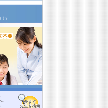
きます
。
ん。
。