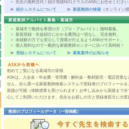
先生の無料交代！紹介実績NO1クラスのASKにお任せください
紹介システムについて
家庭教師の検索
（オンライン
家庭教師アルバイト募集・葛城市
葛城市で教師を希望の方（プロ・アルバイト）随時募集。
新規登録・生徒紹介にかかる費用は一切なし、完全無料。
未経験の方でも安心して授業が行えるようASKがサポート。
個人契約なので一般的な家庭教師センターに比べて高時給！
登録システムについて
募集案件のお知らせ
初めてご覧になる葛城市の皆様
ASKは、入会金・年会費・管理費・解約金・教材販売・電話営業な
せん。自ら選べる家庭教師検索システムで登録者のプロフィールを
面接が可能（体験授業も受けられます）お申し込みから面接まで全
心してご利用いただけます。先生をお探しの方と登録者双方に大変
教師のプロフィールデータ（一部掲載）