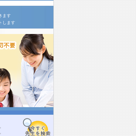
きます
トします
。
。