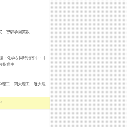
院・智辯学園英数
物理・化学を同時指導中・中
数指導中
学理工・関大理工・近大理
？