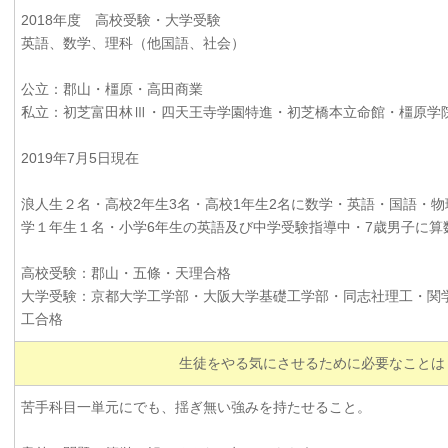
2018年度 高校受験・大学受験
英語、数学、理科（他国語、社会）
公立：郡山・橿原・高田商業
私立：初芝富田林Ⅲ・四天王寺学園特進・初芝橋本立命館・橿原学
2019年7月5日現在
浪人生２名・高校2年生3名・高校1年生2名に数学・英語・国語・
学１年生１名・小学6年生の英語及び中学受験指導中・7歳男子に算
高校受験：郡山・五條・天理合格
大学受験：京都大学工学部・大阪大学基礎工学部・同志社理工・関
工合格
生徒をやる気にさせるために必要なことは
苦手科目一単元にでも、揺ぎ無い強みを持たせること。