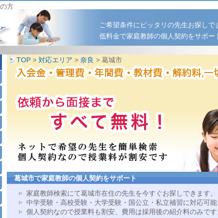
の方
ご希望条件にピッタリの先生お探しで
低料金で家庭教師の個人契約をサポー
TOP
>
対応エリア
>
奈良
> 葛城市
葛城市で家庭教師の個人契約をサポート
家庭教師検索にて葛城市在住の先生を今すぐお探しできます。
中学受験・高校受験・大学受験・国公立・私立補習に対応可能
個人契約なので授業料も割安、費用は採用後の紹介料のみです