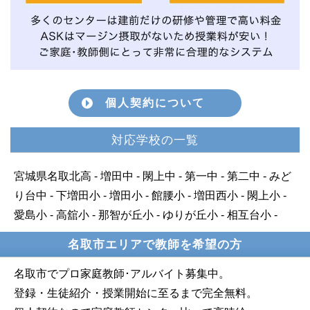
個人契約について
対応学校の一覧
宮城県名取北高 - 増田中 - 閖上中 - 第一中 - 第二中 - みど
り台中 - 下増田小 - 増田小 - 館腰小 - 増田西小 - 閖上小 -
愛島小 - 高舘小 - 那智が丘小 - ゆりが丘小 - 相互台小 -
名取市エリアで教師を希望の方
名取市でプロ家庭教師･アルバイト募集中。
登録・生徒紹介・授業開始に至るまで完全無料。