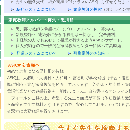
先生の無料交代！紹介実績NO1クラスのASKにお任せください
紹介システムについて
家庭教師の検索
（オンライン
家庭教師アルバイト募集・黒川郡
黒川郡で教師を希望の方（プロ・アルバイト）募集中。
新規登録･生徒紹介にかかる費用は一切なし、完全無料。
未経験の方でも安心して授業が行えるようASKがサポート。
個人契約なので一般的な家庭教師センターに比べて高時給。
登録システムについて
募集案件のお知らせ
初めてご覧になる黒川郡の皆様
ASKは、大郷町・大衡村・大和町・ 富谷町で学校補習（予習・復
導に対応可能な家庭教師を紹介しております。入会金・年会費・管
電話営業などの迷惑行為も一切ありません。自ら選べるオンライン
ロフィールをご覧の上、希望する先生と面接が可能（体験授業も受
ら面接まで全て無料となりますので、安心してご利用いただけます
者双方に大変好評を得ております。