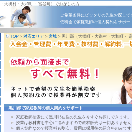
・大衡村・大和町・ 富谷町）でお探しの方
ご希望条件にピッタリの先生お探しで
低料金で家庭教師の個人契約をサポー
TOP
>
対応エリア
>
宮城
> 黒川郡（大郷町・大衡村・大和町・ 
黒川郡で家庭教師の個人契約をサポート
家庭教師検索にて黒川郡在住の先生を今すぐお探しできます。
授業は教科書を中心に進めますので教材販売は一切ありません
個人契約なので授業料も割安、費用は採用後の紹介料のみです