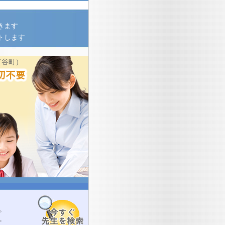
きます
トします
富谷町）
。
。