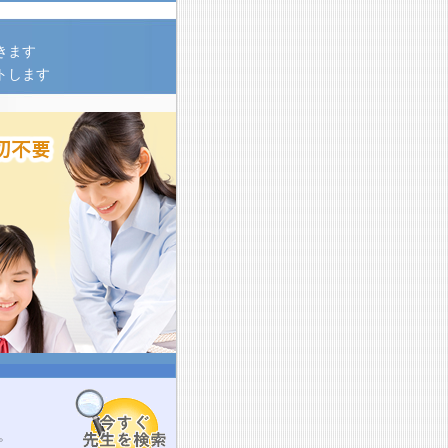
きます
トします
。