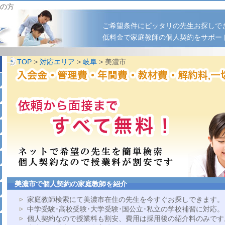
の方
ご希望条件にピッタリの先生お探しで
低料金で家庭教師の個人契約をサポー
TOP
>
対応エリア
>
岐阜
> 美濃市
美濃市で個人契約の家庭教師を紹介
家庭教師検索にて美濃市在住の先生を今すぐお探しできます。
中学受験･高校受験･大学受験･国公立･私立の学校補習に対応。
個人契約なので授業料も割安、費用は採用後の紹介料のみです