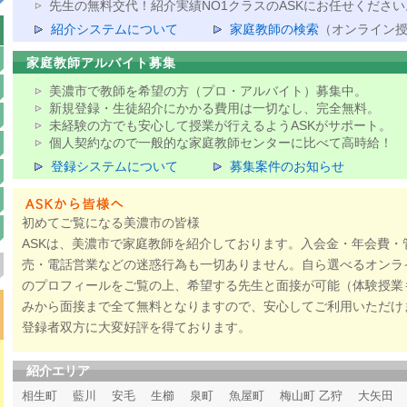
先生の無料交代！紹介実績NO1クラスのASKにお任せください
紹介システムについて
家庭教師の検索
（オンライン
家庭教師アルバイト募集
美濃市で教師を希望の方（プロ・アルバイト）募集中。
新規登録・生徒紹介にかかる費用は一切なし、完全無料。
未経験の方でも安心して授業が行えるようASKがサポート。
個人契約なので一般的な家庭教師センターに比べて高時給！
登録システムについて
募集案件のお知らせ
初めてご覧になる美濃市の皆様
ASKは、美濃市で家庭教師を紹介しております。入会金・年会費・
売・電話営業などの迷惑行為も一切ありません。自ら選べるオンラ
のプロフィールをご覧の上、希望する先生と面接が可能（体験授業
みから面接まで全て無料となりますので、安心してご利用いただけ
登録者双方に大変好評を得ております。
紹介エリア
相生町 藍川 安毛 生櫛 泉町 魚屋町 梅山町 乙狩 大矢