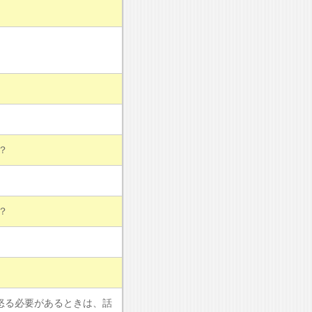
？
？
怒る必要があるときは、話