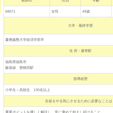
教師ID
性別
年齢
68671
女性
49歳
大学・最終学歴
慶應義塾大学経済学部卒
住 所・最寄駅
福島県福島市
飯坂線 曽根田駅
指導経歴
小学生～高校生 130名以上
生徒をやる気にさせるために必要なことは
重要ポイントを優しく解説し、常に褒めて励まし続けること。