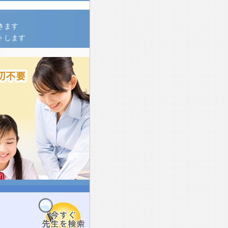
きます
トします