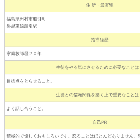
住 所・最寄駅
福島県田村市船引町
磐越東線船引駅
指導経歴
家庭教師歴２０年
生徒をやる気にさせるために必要なことは
目標点をとらせること。
生徒との信頼関係を築く上で重要なことは
よく話し合うこと。
自己PR
積極的で優しくおもしろいです。怒ることはほとんどありません。