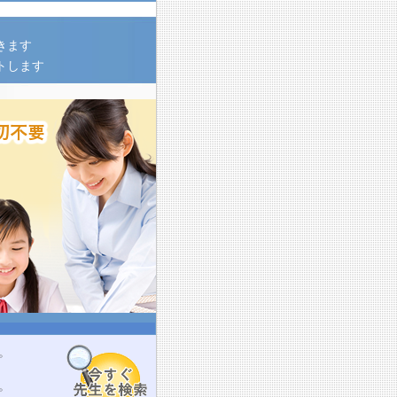
きます
トします
。
。