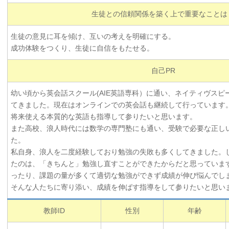
生徒との信頼関係を築く上で重要なことは
生徒の意見に耳を傾け、互いの考えを明確にする。
成功体験をつくり、生徒に自信をもたせる。
自己PR
幼い頃から英会話スクール(AIE英語専科）に通い、ネイティヴスピ
てきました。現在はオンラインでの英会話も継続して行っています
将来使える本質的な英語も指導して参りたいと思います。
また高校、浪人時代には数学の専門塾にも通い、受験で必要な正し
た。
私自身、浪人を二度経験しており勉強の失敗も多くしてきました。
たのは、「きちんと」勉強し直すことができたからだと思っていま
ったり、課題の量が多くて適切な勉強ができず成績が伸び悩んでし
そんな人たちに寄り添い、成績を伸ばす指導をして参りたいと思い
教師ID
性別
年齢