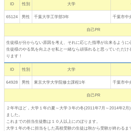
ID
性別
大学
65124
男性
千葉大学工学部3年
千葉市中
自己PR
生徒様が分からない原因を考え、それに応じた指導が出来るように心
生徒様のやる気を向上させ私と一緒なら頑張れると思っていただけ
ります！
ID
性別
大学
64928
男性
東京大学大学院修士課程1年
千葉市中
自己PR
２年半ほど，大学１年の夏～大学３年の冬(2011年7月～2014年2月
ました。
これまでの担当生徒数は１０人以上にのぼります。
大学１年の冬に担当をした高校受験の生徒は秋から受験が終わるまで