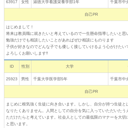
63917
女性
淑徳大学看護栄養学部1年
千葉市中
自己PR
はじめまして！
将来は教員職に就きたいと考えているので一生懸命指導したいと思
勉強だけでも相談したいことがあればぜひ相談にものります
子供が好きなのでどんな子でも優しく接していけるよう心がけたい
よろしくお願いします‼︎
ID
性別
大学
25923
男性
千葉大学医学部5年
千葉市中
自己PR
まじめに根気強く生徒に向き合います。しかし、自分が持つ生徒と
なりたくありません。人間としての自分を気に入っていただいたう
ただけたらと考えています。社会人としての最低限のマナーを大切
と思います。