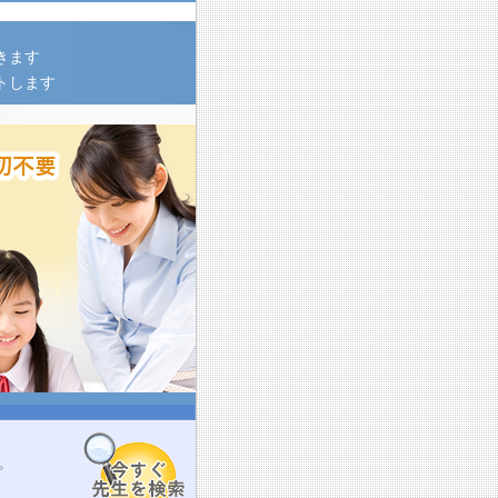
きます
トします
。