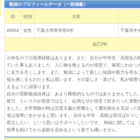
教師のプロフィールデータ（一部掲載）
ID
性別
大学
49854
女性
千葉大学医学部4年
千葉市中
自己PR
小学生のプロ指導経験はあります。また、自分が中学生・高校生の
ていた事もありました。人に物を教えるのが得意で、確実にわかっ
に全力を尽くします。また、勉強によって新しい知識や能力を得る
福を感じるものだと私は思います。その楽しさ・喜びも、私が指導
えるように頑張ります。
自分の受験勉強自体は、あまり模範的なものではありませんでした
努力、というのが得意ではなく、結局なぜか得意で好きだった算数
ました。大学受験の時は完璧主義が邪魔をして優先順位を見誤った
省は指導に生かせると思います。 自分も中学・高校は部活ばかりし
両立したい、という思いはサポートしたいです。 時給に関しては、
指導を続けてから金額を定めるという形でも構いません。