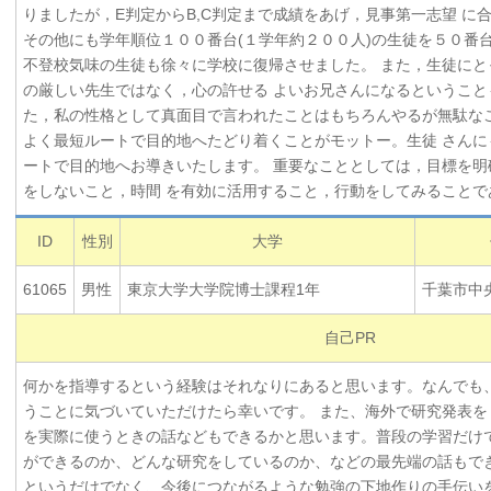
りましたが，E判定からB,C判定まで成績をあげ，見事第一志望 に
その他にも学年順位１００番台(１学年約２００人)の生徒を５０番
不登校気味の生徒も徐々に学校に復帰させました。 また，生徒にと
の厳しい先生ではなく，心の許せる よいお兄さんになるということ
た，私の性格として真面目で言われたことはもちろんやるが無駄なこ
よく最短ルートで目的地へたどり着くことがモットー。生徒 さんに
ートで目的地へお導きいたします。 重要なこととしては，目標を明
をしないこと，時間 を有効に活用すること，行動をしてみることで
ID
性別
大学
61065
男性
東京大学大学院博士課程1年
千葉市中
自己PR
何かを指導するという経験はそれなりにあると思います。なんでも
うことに気づいていただけたら幸いです。 また、海外で研究発表を
を実際に使うときの話などもできるかと思います。普段の学習だけ
ができるのか、どんな研究をしているのか、などの最先端の話もでき
というだけでなく、今後につながるような勉強の下地作りの手伝い