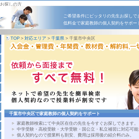
お探しの方
ご希望条件にピッタリの先生お探しで
低料金で家庭教師の個人契約をサポー
TOP
>
対応エリア
>
千葉県
> 千葉市中央区
千葉市中央区で家庭教師の個人契約をサポート
家庭教師検索にて中央区在住の先生を今すぐお探しできます。
中学受験・高校受験・大学受験・国公立・私立補習に対応可能
個人契約なので授業料も割安、費用は採用後の紹介料のみ。