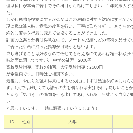
理系科目が本当に苦手でその科目から逃げてしまい、１年間浪人す
た。
しかし勉強を得意にするか否かはこの瞬間に対する対応にすべてが
現に私は浪人時、意識の改革を行い、丁寧に己を分析し、あきらめ
終的に苦手を得意に変えて合格することができました。
計画の立案と分析は得意なので、ノートや成績などの資料を見せて
に合った計画に沿った指導が可能かと思います。
成し遂げることは好きなので任せてもらえるのであれば精一杯頑張
時給面に関してですが、 中学の補習：2000円
高校受験指導、高校の補習、大学受験指導：2500円
が希望額です。日時はご相談下さい。
最後に、やはり勉強を得意にするためにはまずは勉強を好きになら
す。1人では難しくても誰かの力を借りれば実はそれは易しいこと
そんな「気づき」の瞬間を引き出してあげられる、生徒さん自身が
い
と思っています。 一緒に頑張っていきましょう！
ID
性別
大学