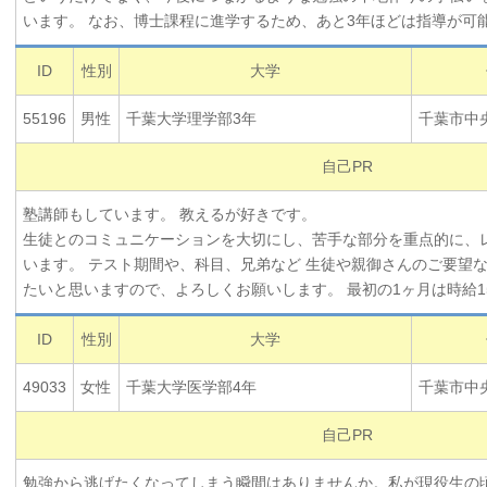
います。 なお、博士課程に進学するため、あと3年ほどは指導が可
ID
性別
大学
55196
男性
千葉大学理学部3年
千葉市中
自己PR
塾講師もしています。 教えるが好きです。
生徒とのコミュニケーションを大切にし、苦手な部分を重点的に、
います。 テスト期間や、科目、兄弟など 生徒や親御さんのご要望
たいと思いますので、よろしくお願いします。 最初の1ヶ月は時給15
ID
性別
大学
49033
女性
千葉大学医学部4年
千葉市中
自己PR
勉強から逃げたくなってしまう瞬間はありませんか。私が現役生の