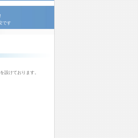
！
安です
を設けております。