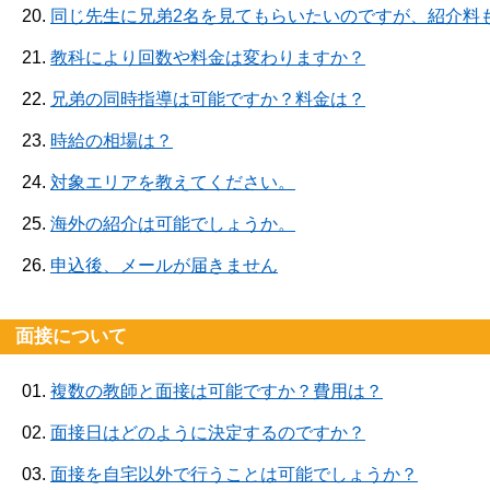
20.
同じ先生に兄弟2名を見てもらいたいのですが、紹介料
21.
教科により回数や料金は変わりますか？
22.
兄弟の同時指導は可能ですか？料金は？
23.
時給の相場は？
24.
対象エリアを教えてください。
25.
海外の紹介は可能でしょうか。
26.
申込後、メールが届きません
面接について
01.
複数の教師と面接は可能ですか？費用は？
02.
面接日はどのように決定するのですか？
03.
面接を自宅以外で行うことは可能でしょうか？