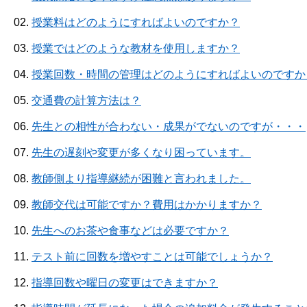
02.
授業料はどのようにすればよいのですか？
03.
授業ではどのような教材を使用しますか？
04.
授業回数・時間の管理はどのようにすればよいのですか
05.
交通費の計算方法は？
06.
先生との相性が合わない・成果がでないのですが
・・・
07.
先生の遅刻や変更が多くなり困っています。
08.
教師側より指導継続が困難と言われました。
09.
教師交代は可能ですか？費用はかかりますか？
10.
先生へのお茶や食事などは必要ですか？
11.
テスト前に回数を増やすことは可能でしょうか？
12.
指導回数や曜日の変更はできますか？