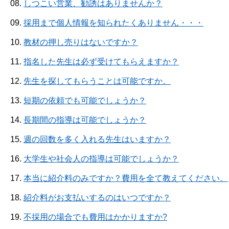
08.
しつこい営業、勧誘はありませんか？
09.
採用まで個人情報を知られたくありません・・・
10.
教材の押し売りはないですか？
11.
指名した先生は必ず受けてもらえますか？
12.
先生を探してもらうことは可能ですか。
13.
短期の依頼でも可能でしょうか？
14.
長期間の指導は可能でしょうか？
15.
週の回数を多く入れる先生はいますか？
16.
大学生や社会人の指導は可能でしょうか？
17.
本当に紹介料のみですか？費用を全て教えてください。
18.
紹介料がお支払いするのはいつですか？
19.
不採用の場合でも費用はかかりますか?