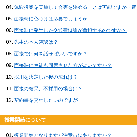
04.
体験授業を実施して合否を決めることは可能ですか？費
05.
面接時に心づけは必要でしょうか
06.
面接時に発生した交通費は誰が負担するのですか？
07.
先生の本人確認は？
08.
面接では何を話せばいいですか？
09.
面接時に生徒も同席させた方がよいですか？
10.
採用を決定した後の流れは？
11.
面接の結果、不採用の場合は？
12.
契約書を交わしたいのですが
授業開始について
01.
授業開始となりますが注意点はありますか？