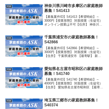
可能 駐車スペース有り 【生徒性別】男
子 【生徒学年】 学校名：公立 学...
神奈川県川崎市多摩区の家庭教師
関東
募集！S41413
【募集案件ID】S41413【希望時給】～
3000円【授業形態】 対面授業（生徒宅）
オンライン授業は不可【住所】 神奈川県
川崎市多摩区生田 【最寄駅】 生田駅 徒
歩10分 【生徒性別】女子 【生徒学年】
学校名：公立学年：小学新6年生
千葉県浦安市の家庭教師募集！
関東
S42866
【募集案件ID】S42866【希望時給】～
3000円【授業形態】 対面授業（生徒宅）
【住所】 千葉県浦安市 【最寄駅】 新浦
安駅 バス10分 【生徒性別】女子
【生徒学年】 学校名：公立 学年：小学5
年生
愛知県名古屋市昭和区の家庭教師
関東
募集！S41740
【募集案件ID】S41740【希望時給】～
4000円【授業形態】 対面授業（生徒宅）
【住所】 愛知県名古屋市昭和区 【最寄
駅】 桜通線吹上駅より徒歩3分 駐車ス
ペース有り 【生徒性別】男子 【生徒学
年】 学校名：公立 学年：小学2年生
埼玉県三郷市の家庭教師募集！
関東
S40374