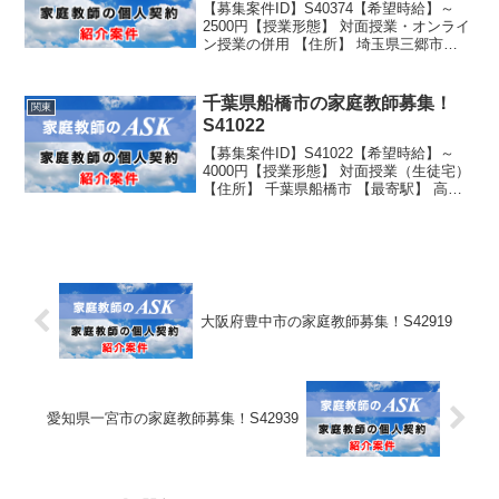
【募集案件ID】S40374【希望時給】～
2500円【授業形態】 対面授業・オンライ
ン授業の併用 【住所】 埼玉県三郷市
【最寄駅】 新三郷駅から車で5分 三郷
駅、三郷中央からも可能 送迎可能 駐車
スペース有り 【生徒性別】男子 【生徒学
千葉県船橋市の家庭教師募集！
関東
年...
S41022
【募集案件ID】S41022【希望時給】～
4000円【授業形態】 対面授業（生徒宅）
【住所】 千葉県船橋市 【最寄駅】 高根
木戸より徒歩2分 駐車スペース有り
【生徒性別】女子 【生徒学年】 学校名：
公立 学年：小学5年生
大阪府豊中市の家庭教師募集！S42919
愛知県一宮市の家庭教師募集！S42939