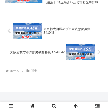
【住所】 埼玉県さいたま市西区中野林
【最寄駅】 大宮駅、大宮駅～足立神社20
分程、徒歩10分 駐車スペース有り 【生
徒性別】男子 【生徒学年】 学校名...
東京都大田区のプロ家庭教師募集！
S41048
大阪府枚方市の家庭教師募集！S41042
ホーム
関東
© 2006-2026 家庭教師の求人募集｜家庭教師のASK.