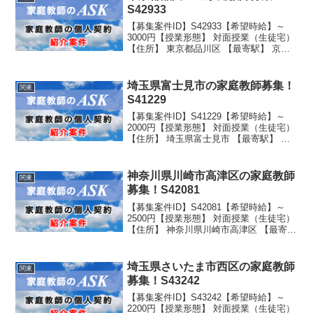
S42933
【募集案件ID】S42933【希望時給】～
3000円【授業形態】 対面授業（生徒宅）
【住所】 東京都品川区 【最寄駅】 京急
線立会川駅徒歩8分 JR京浜東北線大森駅
徒歩10分 JR京浜東北線大井町駅徒歩15分
【生徒性別】男子 【生徒...
埼玉県富士見市の家庭教師募集！
関東
S41229
【募集案件ID】S41229【希望時給】～
2000円【授業形態】 対面授業（生徒宅）
【住所】 埼玉県富士見市 【最寄駅】 鶴
瀬駅徒歩10分 【生徒性別】男子 【生
徒学年】 学校名：公立 学年：中学2年生
神奈川県川崎市高津区の家庭教師
関東
募集！S42081
【募集案件ID】S42081【希望時給】～
2500円【授業形態】 対面授業（生徒宅）
【住所】 神奈川県川崎市高津区 【最寄
駅】 武蔵新城駅より徒歩15分。 橘小学校
バス停より徒歩5分。 【生徒性別】女子
【生徒学年】 学校名：公立 学年：...
埼玉県さいたま市西区の家庭教師
関東
募集！S43242
【募集案件ID】S43242【希望時給】～
2200円【授業形態】 対面授業（生徒宅）