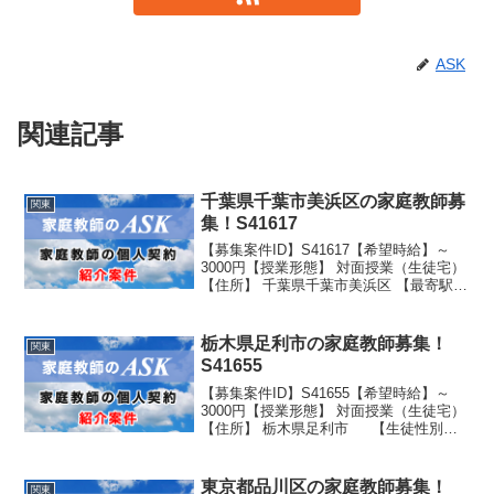
ASK
関連記事
千葉県千葉市美浜区の家庭教師募
関東
集！S41617
【募集案件ID】S41617【希望時給】～
3000円【授業形態】 対面授業（生徒宅）
【住所】 千葉県千葉市美浜区 【最寄駅】
海浜幕張駅公園口改札より徒歩11分
【生徒性別】男子 【生徒学年】 学校名：
私立 学年：小学6年生
栃木県足利市の家庭教師募集！
関東
S41655
【募集案件ID】S41655【希望時給】～
3000円【授業形態】 対面授業（生徒宅）
【住所】 栃木県足利市 【生徒性別】
男子 【生徒学年】 学校名：私立 学年：
大学4年生
東京都品川区の家庭教師募集！
関東