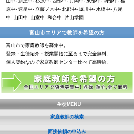
山中- 新庄中- 杉原中- 西部中- 月岡中- 東部中- 南部中- 楡
原中- 速星中- 立藤ノ木中- 北部中- 堀川中- 水橋中- 八尾
中- 山田中- 山室中- 和合中- 片山学園
富山市エリアで教師を希望の方
富山市で家庭教師を募集中。
登録・生徒紹介・授業開始に至るまで完全無料。
個人契約なので家庭教師センター比べて高時給。
生徒MENU
家庭教師の検索
面接依頼の申込み