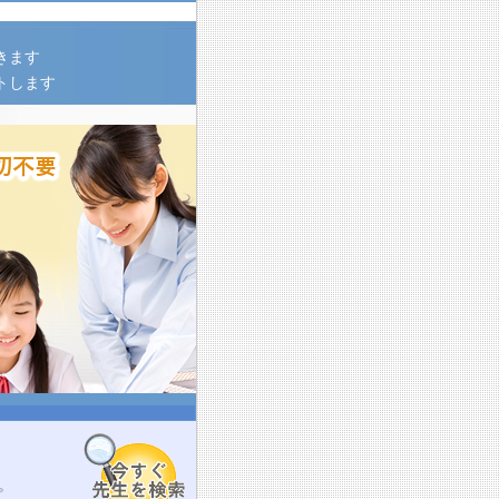
きます
トします
。