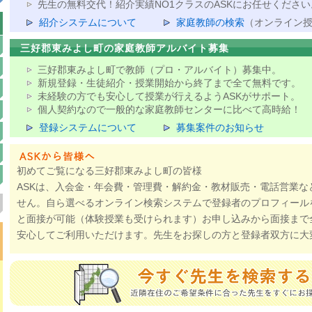
先生の無料交代！紹介実績NO1クラスのASKにお任せください
紹介システムについて
家庭教師の検索
（オンライン
三好郡東みよし町の家庭教師アルバイト募集
三好郡東みよし町で教師（プロ・アルバイト）募集中。
新規登録・生徒紹介・授業開始から終了まで全て無料です。
未経験の方でも安心して授業が行えるようASKがサポート。
個人契約なので一般的な家庭教師センターに比べて高時給！
登録システムについて
募集案件のお知らせ
初めてご覧になる三好郡東みよし町の皆様
ASKは、入会金・年会費・管理費・解約金・教材販売・電話営業な
せん。自ら選べるオンライン検索システムで登録者のプロフィール
と面接が可能（体験授業も受けられます）お申し込みから面接まで
安心してご利用いただけます。先生をお探しの方と登録者双方に大