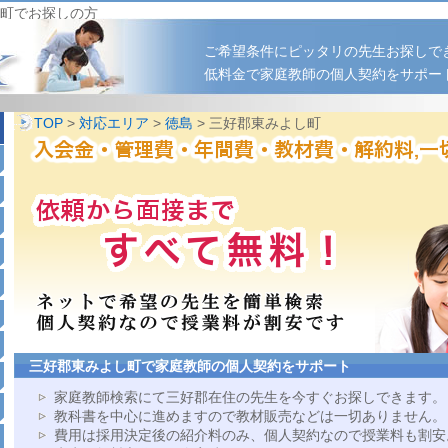
町でお探しの方
ご希望条件にピッタリの先生お探しで
低料金で家庭教師の個人契約をサポー
TOP
>
対応エリア
>
徳島
> 三好郡東みよし町
三好郡東みよし町で家庭教師の個人契約をサポート
家庭教師検索にて三好郡在住の先生を今すぐお探しできます。
教科書を中心に進めますので教材販売などは一切ありません。
費用は採用決定後の紹介料のみ、個人契約なので授業料も割安