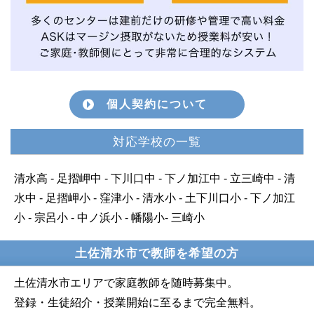
個人契約について
対応学校の一覧
清水高 - 足摺岬中 - 下川口中 - 下ノ加江中 - 立三崎中 - 清
水中 - 足摺岬小 - 窪津小 - 清水小 - 土下川口小 - 下ノ加江
小 - 宗呂小 - 中ノ浜小 - 幡陽小- 三崎小
土佐清水市で教師を希望の方
土佐清水市エリアで家庭教師を随時募集中。
登録・生徒紹介・授業開始に至るまで完全無料。