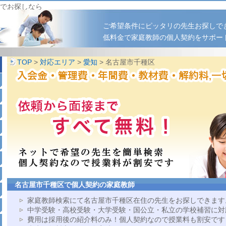
でお探しなら
ご希望条件にピッタリの先生お探しで
低料金で家庭教師の個人契約をサポー
TOP
>
対応エリア
>
愛知
> 名古屋市千種区
名古屋市千種区で個人契約の家庭教師
家庭教師検索にて名古屋市千種区在住の先生をお探しできます
中学受験・高校受験・大学受験・国公立・私立の学校補習に対
費用は採用後の紹介料のみ！個人契約なので授業料も割安です