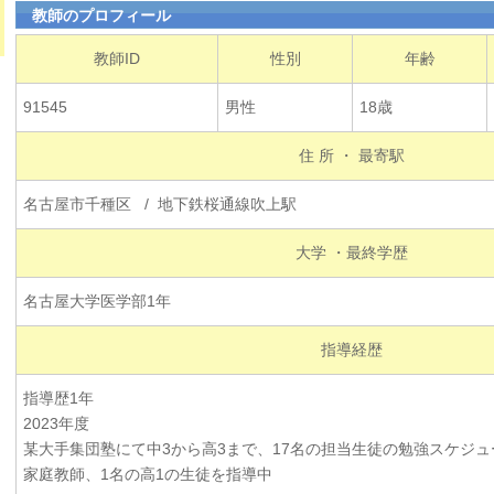
教師のプロフィール
教師ID
性別
年齢
91545
男性
18歳
住 所 ・ 最寄駅
名古屋市千種区 / 地下鉄桜通線吹上駅
大学 ・最終学歴
名古屋大学医学部1年
指導経歴
指導歴1年
2023年度
某大手集団塾にて中3から高3まで、17名の担当生徒の勉強スケジ
家庭教師、1名の高1の生徒を指導中