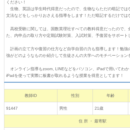
ください！
生物、英語は学生時代得意だったので、生物ならただの暗記では
文法などをしっかりおさえる指導をします！ただ暗記するだけでは
高校受験に関しては、国数英理社すべての教科得意だったので、
た、内申点の取り方や定期試験対策、入試対策、予復習をサポート
計画の立て方や復習の仕方など自学自習の力も指導します！勉強
強がどのようなものか紹介して生徒さんの大学へのモチベーション
オンライン指導もzoom, LINEなどをパソコン、iPadで用いて
iPadを使って実際に板書が取れるような授業を得意としてます！
教師ID
性別
年齢
91447
男性
21歳
住 所 ・ 最寄駅