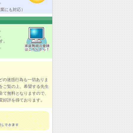
。
授業にも対応）
。
。
す。
。
どの迷惑行為も一切ありま
をご覧の上、希望する先生
全て無料となりますので、
変好評を得ております。