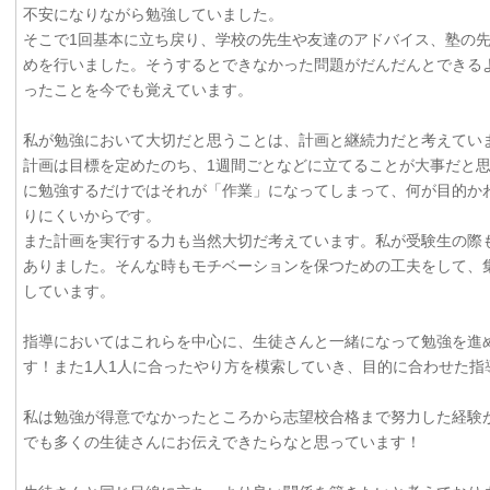
不安になりながら勉強していました。
そこで1回基本に立ち戻り、学校の先生や友達のアドバイス、塾の
めを行いました。そうするとできなかった問題がだんだんとできる
ったことを今でも覚えています。
私が勉強において大切だと思うことは、計画と継続力だと考えてい
計画は目標を定めたのち、1週間ごとなどに立てることが大事だと
に勉強するだけではそれが「作業」になってしまって、何が目的か
りにくいからです。
また計画を実行する力も当然大切だ考えています。私が受験生の際
ありました。そんな時もモチベーションを保つための工夫をして、
しています。
指導においてはこれらを中心に、生徒さんと一緒になって勉強を進
す！また1人1人に合ったやり方を模索していき、目的に合わせた指
私は勉強が得意でなかったところから志望校合格まで努力した経験
でも多くの生徒さんにお伝えできたらなと思っています！