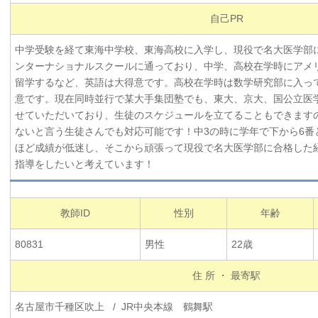
自己PR
中学受験を経て東海中学校、東海高校に入学し、現役で名大医学部
ンターナショナルスクールに通っており、中学、高校在学時にアメ
留学するなど、英語は大得意です。高校在学時は数学研究部に入っ
意です。現在同時並行で某大手集団塾でも、東大、京大、国公立医
せていただいており、生徒のスケジュールを立てることもできます
ないと言う生徒さんでも対応可能です！中3の時に学年で下から6番
ほど成績が低迷し、そこから頑張って現役で名大医学部に合格した
指導をしたいと考えています！
教師ID
性別
年齢
80831
男性
22歳
住 所 ・ 最寄駅
名古屋市千種区吹上 / JR中央本線 鶴舞駅