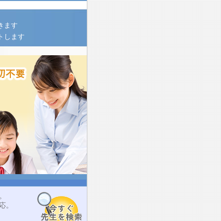
きます
トします
。
応。