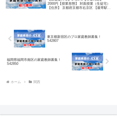
2000円【授業形態】 対面授業（生徒宅）
【住所】 京都府京都市右京区 【最寄駅】
市バス 太秦北路町 徒歩3分 JR太秦
駅 徒歩10分 駐車スペース有り 【生徒
性別】男子 【生徒学年】 学校名...
東京都新宿区のプロ家庭教師募集！
S42807
福岡県福岡市南区の家庭教師募集！
S42850
ホーム
関西