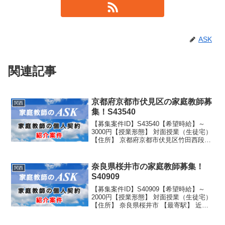
ASK
関連記事
京都府京都市伏見区の家庭教師募
関西
集！S43540
【募集案件ID】S43540【希望時給】～
3000円【授業形態】 対面授業（生徒宅）
【住所】 京都府京都市伏見区竹田西段川
原町 【最寄駅】 近鉄京都線竹田駅より5
分 駐車スペース有り 【生徒性別】男子
【生徒学年】 学校名：公立 学年：...
奈良県桜井市の家庭教師募集！
関西
S40909
【募集案件ID】S40909【希望時給】～
2000円【授業形態】 対面授業（生徒宅）
【住所】 奈良県桜井市 【最寄駅】 近鉄
耳成駅 徒歩13分JR香久山駅 徒歩9分駐車
スペースあり【生徒性別】男子 【生徒学