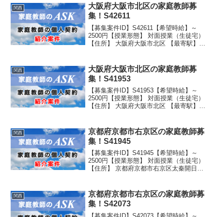
年】 学校名：公立 学年：中学1...
大阪府大阪市北区の家庭教師募
関西
集！S42611
【募集案件ID】S42611【希望時給】～
2500円【授業形態】 対面授業（生徒宅）
【住所】 大阪府大阪市北区 【最寄駅】
地下鉄御堂筋線中津徒歩０分直結 JR大阪
徒歩９分 阪急梅田徒歩６分 【生徒性
別】女子 【生徒学年】 学校名：私...
大阪府大阪市北区の家庭教師募
関西
集！S41953
【募集案件ID】S41953【希望時給】～
2500円【授業形態】 対面授業（生徒宅）
【住所】 大阪府大阪市北区 【最寄駅】
中津駅から徒歩10分 【生徒性別】男子
【生徒学年】 学校名：私立 学年：高校2
年生 【指導形態】 予習・復習
京都府京都市右京区の家庭教師募
関西
集！S41945
【募集案件ID】S41945【希望時給】～
2500円【授業形態】 対面授業（生徒宅）
【住所】 京都府京都市右京区太秦開日町
【最寄駅】 駐車スペース有り 【生徒性
別】男子 【生徒学年】 学校名：公立 学
年：中学1年生
京都府京都市右京区の家庭教師募
関西
集！S42073
【募集案件ID】S42073【希望時給】～