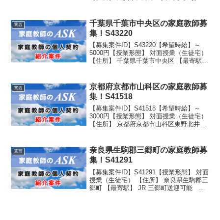
と温泉駅から車で5-8分 送迎可能 駐車ス
ペース有り 【生徒性別】女子 【生徒学
年】 学校名：公立 学年：中学2年...
千葉県千葉市中央区の家庭教師募
関西
集！S43220
【募集案件ID】S43220【希望時給】～
5000円【授業形態】 対面授業（生徒宅）
【住所】 千葉県千葉市中央区 【最寄駅】
千葉駅徒歩12分（市役所駅徒歩2分）
【生徒性別】女子 【生徒学年】 学校名：
公立 学年：中学3年生
京都府京都市山科区の家庭教師募
関西
集！S41518
【募集案件ID】S41518【希望時給】～
3000円【授業形態】 対面授業（生徒宅）
【住所】 京都府京都市山科区東野北井ノ
上町 【最寄駅】 JR山科駅から徒歩14分
東野駅から徒歩7分 【生徒性別】女子
【生徒学年】 学校名：公立 学...
奈良県生駒郡三郷町の家庭教師募
関西
集！S41291
【募集案件ID】S41291【授業形態】 対面
授業（生徒宅） 【住所】 奈良県生駒郡三
郷町 【最寄駅】 JR 三郷町送迎可能 駐
車スペース有り 【生徒性別】女子 【生徒
学年】 学校名：公立 学年：小学新5年生