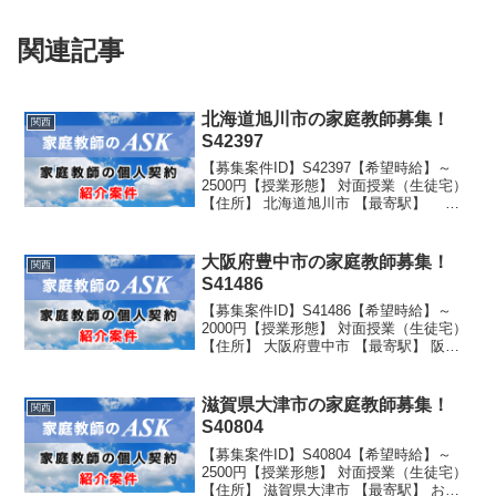
関連記事
北海道旭川市の家庭教師募集！
関西
S42397
【募集案件ID】S42397【希望時給】～
2500円【授業形態】 対面授業（生徒宅）
【住所】 北海道旭川市 【最寄駅】 駐
車スペース有り 【生徒性別】男子 【生徒
学年】 学校名：公立 学年：中学3年生
【指導形態】 受験【指導教科】 英...
大阪府豊中市の家庭教師募集！
関西
S41486
【募集案件ID】S41486【希望時給】～
2000円【授業形態】 対面授業（生徒宅）
【住所】 大阪府豊中市 【最寄駅】 阪急
豊中駅～阪急バス47番約20分～バス停緑
丘～徒歩5分 駐車スペース有り 【生徒
性別】男子 【生徒学年】 学校名：...
滋賀県大津市の家庭教師募集！
関西
S40804
【募集案件ID】S40804【希望時給】～
2500円【授業形態】 対面授業（生徒宅）
【住所】 滋賀県大津市 【最寄駅】 おご