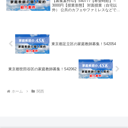
【募集案件ID】S40777【希望時給】～
3000円【授業形態】 対面授業（自宅以
外） 公共のカフェやファミレスなどでの
指導をお願いします。 【住所】 奈良県奈
良市般若寺町 【最寄駅】 近鉄奈良駅送迎
可能 【生徒性別】男子 【生徒学年】
...
東京都足立区の家庭教師募集！S42054
東京都世田谷区の家庭教師募集！S42062
ホーム
関西