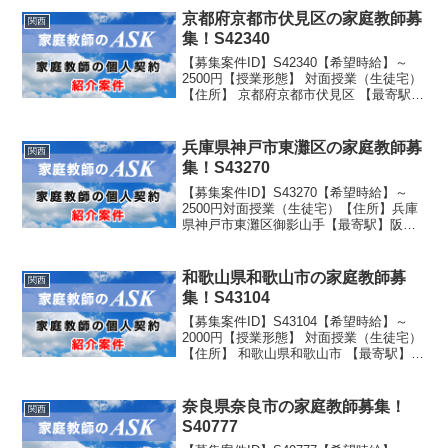
小学5年生
京都府京都市伏見区の家庭教師募
関西
集！S42340
【募集案件ID】S42340【希望時給】～
2500円【授業形態】 対面授業（生徒宅）
【住所】 京都府京都市伏見区 【最寄駅】
京阪電車 観月橋 徒歩７分 駐車スペ
ース有り 【生徒性別】男子 【生徒学年】
学校名：私立学年：小学5年生
兵庫県神戸市東灘区の家庭教師募
関西
集！S43270
【募集案件ID】S43270【希望時給】～
2500円対面授業（生徒宅）【住所】兵庫
県神戸市東灘区御影山手【最寄駅】阪急
御影駅から徒歩15分【生徒性別】男子
【生徒学年】学年：小学６年生
和歌山県和歌山市の家庭教師募
関西
集！S43104
【募集案件ID】S43104【希望時給】～
2000円【授業形態】 対面授業（生徒宅）
【住所】 和歌山県和歌山市 【最寄駅】
和歌山大学前駅 徒歩11分 送迎可能 駐
車スペース有り 【生徒性別】女子 【生徒
学年】 学校名：私立 学年：中学2...
奈良県奈良市の家庭教師募集！
関西
S40777