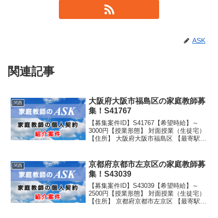
ASK
関連記事
大阪府大阪市福島区の家庭教師募
関西
集！S41767
【募集案件ID】S41767【希望時給】～
3000円【授業形態】 対面授業（生徒宅）
【住所】 大阪府大阪市福島区 【最寄駅】
大阪環状線福島駅野田駅より徒歩10分 京
阪中之島駅より徒歩10分 東西線新福島駅
より徒歩10分 阪神線野田阪神 ...
京都府京都市左京区の家庭教師募
関西
集！S43039
【募集案件ID】S43039【希望時給】～
2500円【授業形態】 対面授業（生徒宅）
【住所】 京都府京都市左京区 【最寄駅】
北大路駅徒歩10分くらい 【生徒性別】
女子 【生徒学年】 学校名：公立 学年：