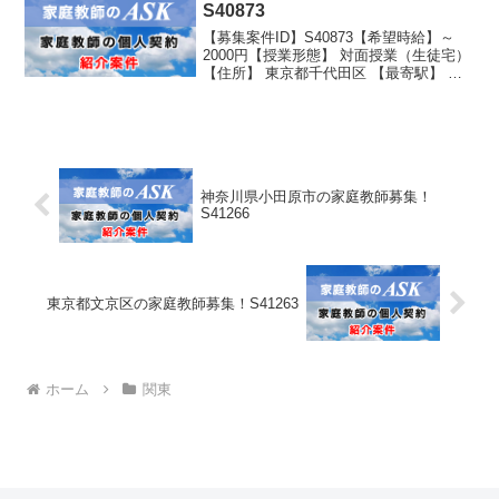
S40873
【募集案件ID】S40873【希望時給】～
2000円【授業形態】 対面授業（生徒宅）
【住所】 東京都千代田区 【最寄駅】 半
蔵門線 半蔵門駅より徒歩１分 有楽町
駅 麹町駅より徒歩5分 JR南北線丸ノ内
線 四ツ谷駅徒歩15分 【生徒性別...
神奈川県小田原市の家庭教師募集！
S41266
東京都文京区の家庭教師募集！S41263
ホーム
関東