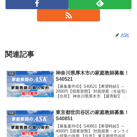
ASK
関連記事
神奈川県厚木市の家庭教師募集！
関東
S40521
【募集案件ID】S40521【希望時給】～
2000円【授業形態】 対面授業（生徒宅）
【住所】 神奈川県厚木市 【最寄駅】 本
厚木駅よりバス10分 送迎可能 駐車スペ
ース有り 【生徒性別】男子 【生徒学年】
学校名：公立 学年：中学2年生
東京都世田谷区の家庭教師募集！
関東
S40851
【募集案件ID】S40851【希望時給】～
4000円【授業形態】 対面授業・オンライ
ン授業の併用 【住所】 東京都世田谷区