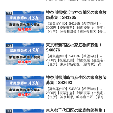
【最寄駅】 駒澤大学駅か、三軒茶屋駅
徒歩10分 駐車スペース有り 【生徒性
別】女子 【生徒学年】 学校名：公立学...
神奈川県横浜市神奈川区の家庭教
関東
師募集！S41365
【募集案件ID】S41365【希望時給】～
3000円【授業形態】 対面授業（生徒宅）
【住所】 神奈川県横浜市神奈川区【最寄
駅】 大口駅徒歩15分 送迎可能 【生徒
性別】男子 【生徒学年】 学校名：公立
学年：小学新3年生
東京都新宿区の家庭教師募集！
関東
S40876
【募集案件ID】S40876【希望時給】～
2500円【授業形態】 対面授業（生徒宅）
【住所】 東京都新宿区 【最寄駅】 高田
馬場駅もしくは西早稲田駅より徒歩10分
【生徒性別】男子 【生徒学年】 学校
名：私立 学年：小学2年生
神奈川県川崎市麻生区の家庭教師
関東
募集！S43693
【募集案件ID】S43693【希望時給】～
2500円【授業形態】 対面授業（生徒宅）
【住所】 神奈川県川崎市麻生区 【最寄
駅】 百合ヶ丘より7分 駐車スペース有
り 【生徒性別】男子 【生徒学年】 学校
名：公立 学年：中学2年生
東京都千代田区の家庭教師募集！
関東