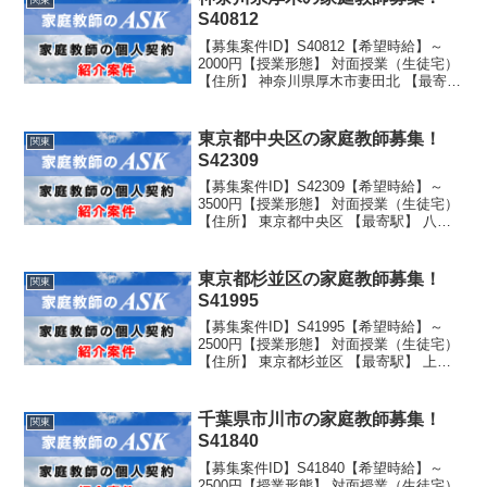
関東
S40812
【募集案件ID】S40812【希望時給】～
2000円【授業形態】 対面授業（生徒宅）
【住所】 神奈川県厚木市妻田北 【最寄
駅】 本厚木駅よりバス15分 送迎可能 駐
車スペース有り 【生徒性別】男子 【生徒
学年】 学校名：公立学年：中学2年...
東京都中央区の家庭教師募集！
関東
S42309
【募集案件ID】S42309【希望時給】～
3500円【授業形態】 対面授業（生徒宅）
【住所】 東京都中央区 【最寄駅】 八丁
堀駅から徒歩3分 【生徒性別】女子 【生
徒学年】 学校名：公立 学年：小学4年生
東京都杉並区の家庭教師募集！
関東
S41995
【募集案件ID】S41995【希望時給】～
2500円【授業形態】 対面授業（生徒宅）
【住所】 東京都杉並区 【最寄駅】 上井
草駅徒歩5分 【生徒性別】男子 【生徒
学年】 学校名：公立 学年：小学5年生
千葉県市川市の家庭教師募集！
関東
S41840
【募集案件ID】S41840【希望時給】～
2500円【授業形態】 対面授業（生徒宅）