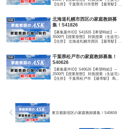
【住所】 千葉県市川市菅野 【最寄駅】
京成線 菅野駅より徒歩1分 【生徒性
別】男子 【生徒学年】 学校名：公立学
年：小学5年生
北海道札幌市西区の家庭教師募
関東
集！S41826
【募集案件ID】S41826【希望時給】～
3500円【授業形態】 対面授業（生徒宅）
【住所】 北海道札幌市西区 【最寄駅】
地下鉄琴似駅より徒歩15分 駐車スペー
ス有り 【生徒性別】男子 【生徒学年】
学校名：公立 学年：小学6年生
千葉県松戸市の家庭教師募集！
関東
S40626
【募集案件ID】S40626【希望時給】～
2500円【授業形態】 対面授業（生徒宅）
【住所】 千葉県松戸市 【最寄駅】 馬橋
駅もしくは北松戸駅より徒歩15分 送迎可
能 駐車スペース有り 【生徒性別】女子
【生徒学年】 学校名：公立 学年：...
東京都新宿区の家庭教師募集！S40659