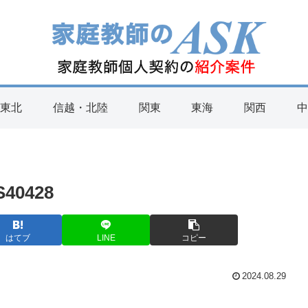
・東北
信越・北陸
関東
東海
関西
中
0428
はてブ
LINE
コピー
2024.08.29