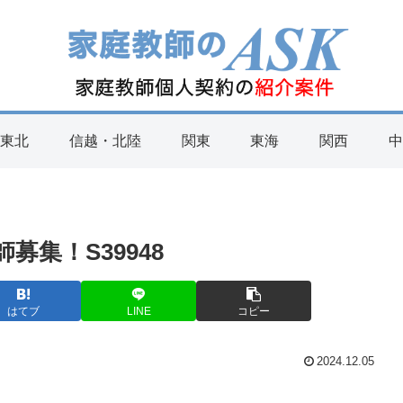
・東北
信越・北陸
関東
東海
関西
中
集！S39948
はてブ
LINE
コピー
2024.12.05