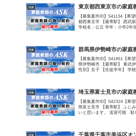
東京都西東京市の家庭教師
関東
【募集案件ID】S41134【
都西東京市 【最寄駅】 西武
学校名：公立 学年：小学2年生 
群馬県伊勢崎市の家庭教
関東
【募集案件ID】S41851【
県伊勢崎市 【最寄駅】 東武
性別】女子 【生徒学年】 学校名
埼玉県富士見市の家庭教
関東
【募集案件ID】S42324【
県富士見市 【最寄駅】 ふじ
いと思います。 送迎可能 駐車
千葉県千葉市美浜区オン
関東