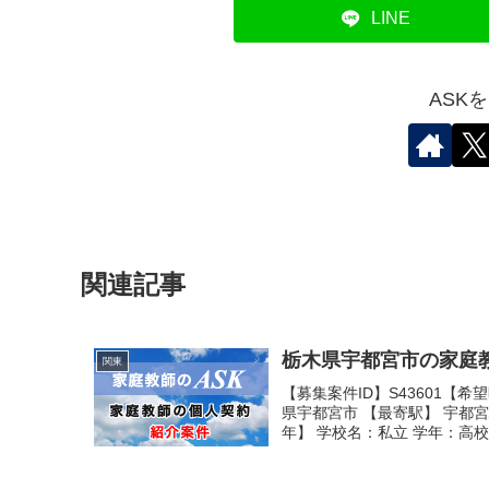
LINE
ASK
関連記事
栃木県宇都宮市の家庭教
関東
【募集案件ID】S43601【
県宇都宮市 【最寄駅】 宇都
年】 学校名：私立 学年：高校