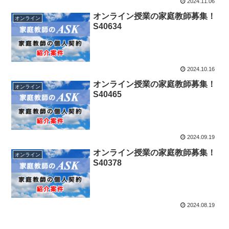
2024.11.06
オンライン授業の家庭教師募集！
オンライン
S40634
2024.10.16
オンライン授業の家庭教師募集！
オンライン
S40465
2024.09.19
オンライン授業の家庭教師募集！
オンライン
S40378
2024.08.19