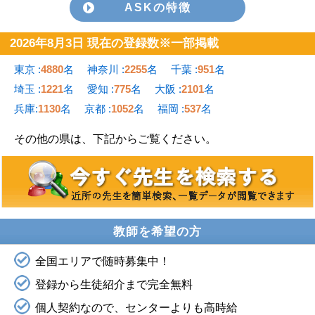
ASKの特徴
2026年8月3日 現在の登録数※一部掲載
東京 :
4880
名
神奈川 :
2255
名
千葉 :
951
名
埼玉 :
1221
名
愛知 :
775
名
大阪 :
2101
名
兵庫:
1130
名
京都 :
1052
名
福岡 :
537
名
その他の県は、下記からご覧ください。
教師を希望の方
全国エリアで随時募集中！
登録から生徒紹介まで完全無料
個人契約なので、センターよりも高時給